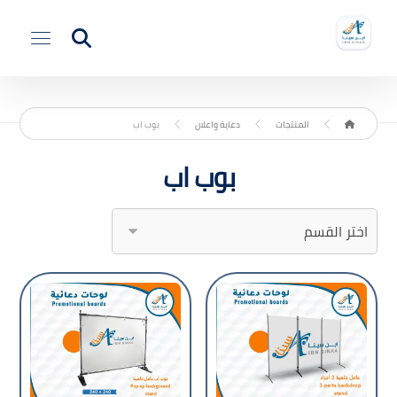
المنتجات
دعاية واعلان
بوب اب
بوب اب