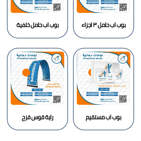
بوب اب حامل ٣ اجزاء
بوب اب حامل خلفية
بوب اب مستقيم
راية قوس قزح