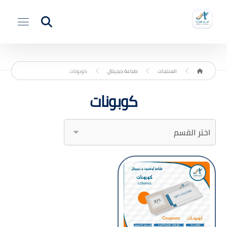
المنتجات
طباعة ديجيتال
كوبونات
كوبونات