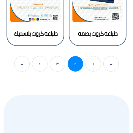
طباعة كروت بصمة
طباعة كروت بلاستيك
←
٤
٣
٢
١
→