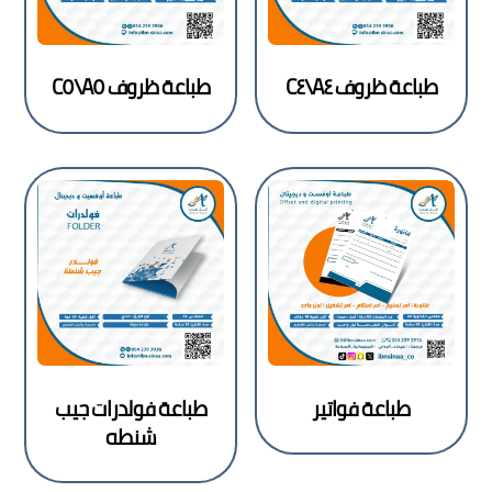
طباعة ظروف A٤\C٤
طباعة ظروف A٥\C٥
طباعة فواتير
طباعة فولدرات جيب
شنطه