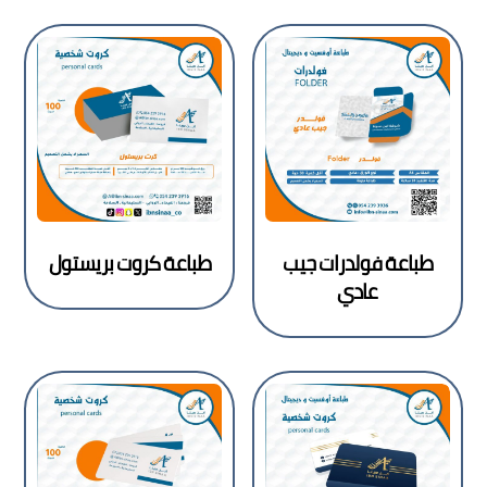
طباعة فولدرات جيب
طباعة كروت بريستول
عادي