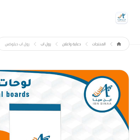
المنتجات
دعاية واعلان
رول اب
رول اب ديلوكس