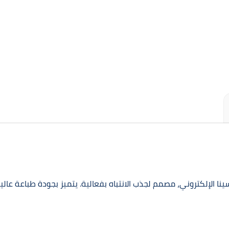
ي Deluxe من متجر مكتبة ابن سينا الإلكتروني، مصمم لجذب الانتباه بفعالية. يتميز بج