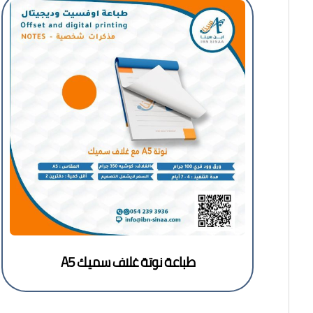
طباعة نوتة غلاف سميك A5