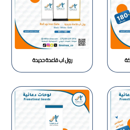
كة
رول اب قاعدة حديدة