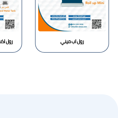
رول اب ميني
رول اكس