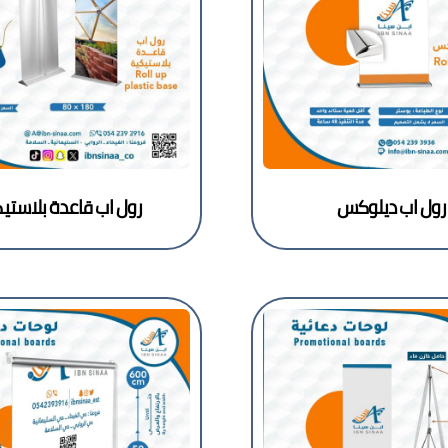
رول اب ديلوكس
رول اب قاعدة بلاستي