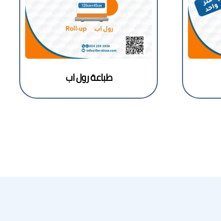
طباعة رول اب